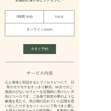
定期的に受けるヒプノセラピー
100
euros
1時間 30分
1
100 €
時
3
オンラインzoom
0
分
今すぐ予約
サービス内容
心と身体と対話するヒプノセラピーにて、日
常のモヤモヤをすっきり解消。90分でのご
負担の少ないセラピーを定期的に受けたい方
向けコースです。ご自身で前世や夢のような
象徴を見たり、幼少期の忘れていた記憶を思
い出したりするセッションにて気づきと癒し
を得る180分コースの前段階に、多角的な視